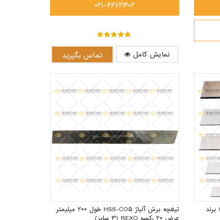
۰۲۱-۶۶۷۲۱۴۰۲
out of ۵
۵
نمایش کامل
تماس بگیرید
تیغچه برش ۵ درصد کبالت سری COB برند
تیغچه برش آلیاژ HSS-CO۵ طول ۲۰۰ میلیمتر
عرض ۲۰ رکسو REXO (۳ سایز)