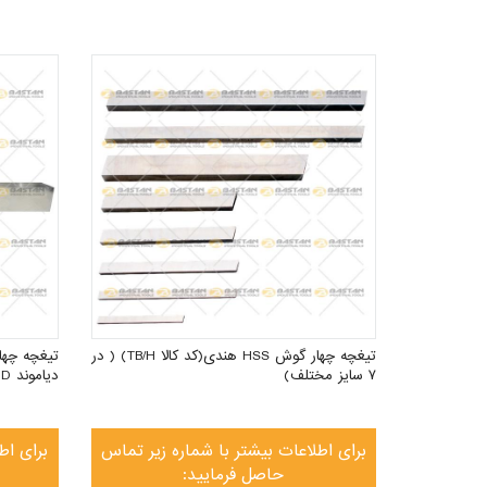
تیغچه چهار گوش HSS هندی(کد کالا TB/H) ( در
۷ سایز مختلف)
دیاموند DIAMOND (۱۹ سایز)
برای اطلاعات بیشتر با شماره زیر تماس
برای اط
حاصل فرمایید: