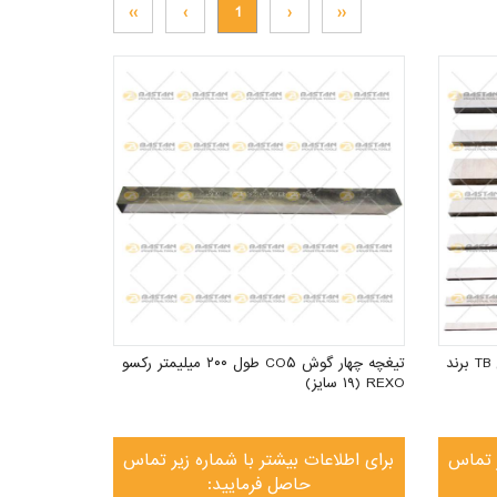
››
›
1
‹
‹‹
تیغچه چهار گوش ۵ درصد کبالت سری TB برند
تیغچه چهار گوش CO۵ طول ۲۰۰ میلیمتر رکسو
REXO (۱۹ سایز)
ر تماس
برای اطلاعات بیشتر با شماره زیر تماس
حاصل فرمایید: