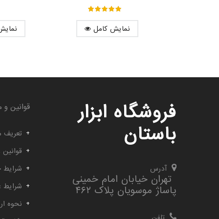
out of ۵
۵
نمایش کامل
نمایش
فروشگاه ابزار
قوانین و م
باستان
تعریف م
قوانین 
آدرس
شرایط خ
تهران خیابان امام خمینی
شرایط 
پاساژ موسویان پلاک ۴۶۲
نحوه ارس
تلفن