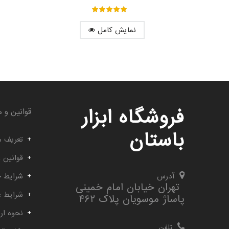
out of ۵
۵
نمایش کامل
فروشگاه ابزار
قوانین و م
باستان
تعریف م
قوانین 
آدرس
شرایط خ
تهران خیابان امام خمینی
شرایط 
پاساژ موسویان پلاک ۴۶۲
نحوه ارس
تلفن