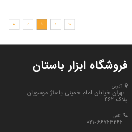
گیج توپی
گیج داخل سیلندر ساعتی خم
››
›
۱
‹
‹‹
فروشگاه ابزار باستان
آدرس
تهران خیابان امام خمینی پاساژ موسویان
پلاک ۴۶۲
تلفن
۰۲۱-۶۶۷۲۳۲۶۲