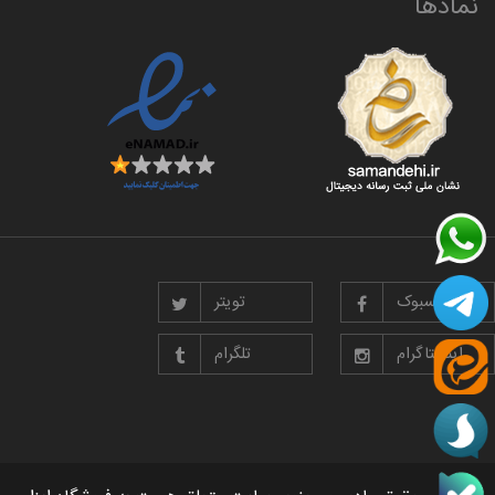
نمادها
فیسبوک
تویتر
اینستاگرام
تلگرام