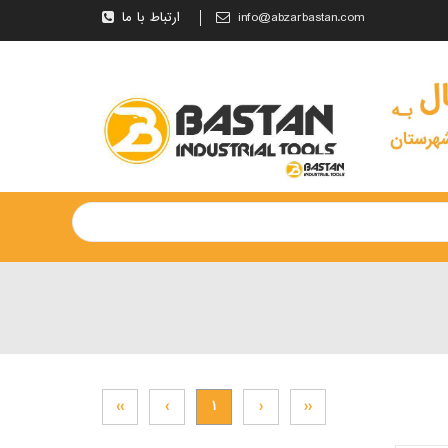
info@abzarbastan.com
ارتباط با ما
››
›
۱
‹
‹‹