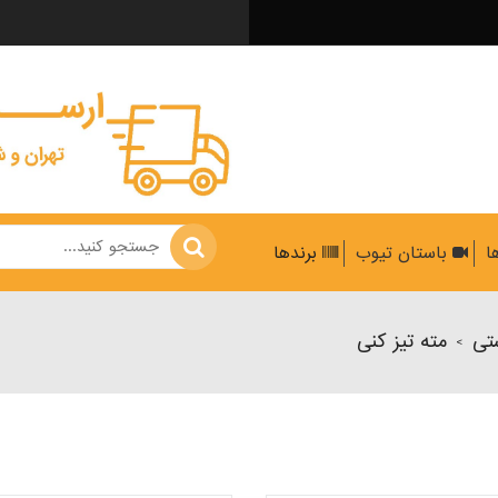
ها
باستان تیوب
برندها
تی
مته تیز کنی
>