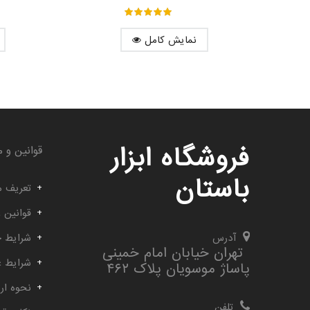
out of ۵
۵
نمایش کامل
فروشگاه ابزار
قوانین و م
باستان
تعریف م
قوانین 
آدرس
شرایط خ
تهران خیابان امام خمینی
شرایط 
پاساژ موسویان پلاک ۴۶۲
نحوه ارس
تلفن