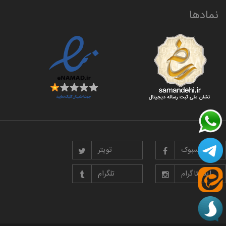
نمادها
فیسبوک
تویتر
اینستاگرام
تلگرام