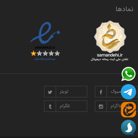
نمادها
فیسبوک
تویتر
اینستاگرام
تلگرام