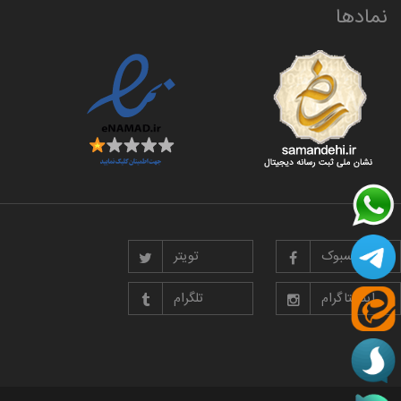
نمادها
فیسبوک
تویتر
اینستاگرام
تلگرام