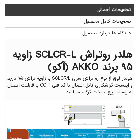
گیج توپی
گیج داخل سیلندر ساعتی خم
توضیحات اجمالی
توضیحات کامل محصول
دیدگاه ها درباره محصول
هلدر روتراش SCLCR-L زاویه
۹۵ برند AKKO (آکو)
هولدر فوق از نوع رو تراش سری SCLCR/L با زاویه تراش ۹۵ درجه
و اینسرت تراشکاری قابل اتصال با کد فنی CC.T با قابلیت اتصال
به وسیله پیچ ساخت ترکیه میباشد.