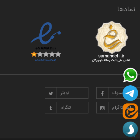
نمادها
فیسبوک
تویتر
اینستاگرام
تلگرام