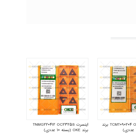
اینسرت TCMT۰۹۰۲۰۴ OP۱۲۱۵ برند
اینسرت TNMG۲۲۰۴۱۲ OC۲۳۲۵S
برند OKE (بسته ۱۰ عددی)