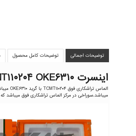
توضیحات اجمالی
توضیحات کامل محصول
د
اینسرت TCMT۱۱۰۲۰۴ OKE۶۳۱۰ برند OKE (او کا ای)
میباشد.سوراخی در مرکز الماس تراشکاری فوق میباشد ک