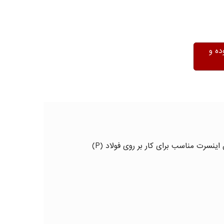
ده و
الماس تراشکاری فوق TCMT۱۱۰۲۰۴ با گرید OKE۶۳۱۰ میباشد، اینسرت فوق با شکل هندسی سه گوش و حرف شناسایی T است.این اینسرت مناسب برای کار بر روی فولاد (P)