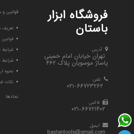
فروشگاه ابزار
قوانین و م
باستان
تعریف م
قوانین 
آدرس
شرایط خ
تهران خیابان امام خمینی
شرایط 
پاساژ موسویان پلاک ۴۶۲
نحوه ارس
تلفن
نکات قب
۰۲۱-۶۶۷۲۳۲۶۲
نمادها
فاکس
۰۲۱-۶۶۷۲۱۴۰۲
ایمیل
bastantools@gmail.com