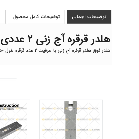
توضیحات اجمالی
توضیحات کامل محصول
د
هلدر قرقره آج زنی ۲ عددی نوین Novin
هلدر فوق هلدر قرقره آج زنی با ظرفیت ۲ عدد قرقره طول ۱۵۰ میلیمتر وزن ۷۳۶ گرم ساخت ایران میباشد.
هلدر قرقره آج زنی ۲ عددی TOOL