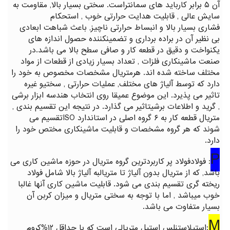
آن ۵ برابر کارباید های سمانتراست. سختی بسیار بالا, مقاومت به
سایش عالی , قابلیت هدایت حرارتی خوب , استحکام
فشاری بسیار بالا و انبساط حرارتی ناچیز, باعث شباهت ابعادی
بی نظیر آن در براده برداری و تضمینکننده حصول اندازه های
یکنواخت و دقیق در قطعه کار و صافی سطح بالا می باشد.در
صنعت ماشینکاری فلزات , تعداد بسیار زیادی از قطعات از مواد
مختلف ساخته شده اند. هرمتریال مشخصات مخصوص به خود را
دارد که توسط آلیاژ های مختلف, عملیات حرارتی , سختیو غیره
تاثیر می پذیرد. این موضوع عمیقا روی انتخاب هندسه ابزار برشی
, گرید و اطلاعات برشیتاثیر می گذارد. در نتیجه این تقسیم بندی ,
متریال قطعه کار به ۶ گروه اصلی در استاندارد ISOتقسیم می
شوند که هر گروه مشخصات و قابلیت ماشینکاری مختص خود را
دارد.
P
: فولادفولاد پر کاربردترین گروه متریال در حوزه ماشین کاری می
باشد, که از متریال بدون آلیاژ تا متریالبه آلیاژ بالا شامل فولاد
ریخته گری تقسیم بندی می شود. قابلیت ماشین کاری آنها غالبا
خوب میباشد , اما با توجه به سختی متریال و میزان کربن آن
بسیار متفاوت می باشد.
M
:استیلاستنلس استیل متریالی است که با حداقل ۱۲%کروم