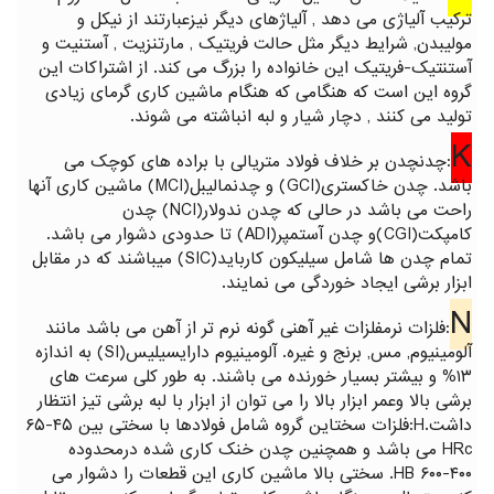
ترکیب آلیاژی می دهد , آلیاژهای دیگر نیزعبارتند از نیکل و
مولیبدن, شرایط دیگر مثل حالت فریتیک , مارتنزیت , آستنیت و
آستنتیک-فریتیک این خانواده را بزرگ می کند. از اشتراکات این
گروه این است که هنگامی که هنگام ماشین کاری گرمای زیادی
تولید می کنند , دچار شیار و لبه انباشته می شوند.
K
:چدنچدن بر خلاف فولاد متریالی با براده های کوچک می
باشد. چدن خاکستری(GCI) و چدنمالیبل(MCI) ماشین کاری آنها
راحت می باشد در حالی که چدن ندولار(NCI) چدن
کامپکت(CGI)و چدن آستمپر(ADI) تا حدودی دشوار می باشد.
تمام چدن ها شامل سیلیکون کارباید(SIC) میباشند که در مقابل
ابزار برشی ایجاد خوردگی می نمایند.
N
:فلزات نرمفلزات غیر آهنی گونه نرم تر از آهن می باشد مانند
آلومینیوم, مس, برنج و غیره. آلومینیوم دارایسیلیس(SI) به اندازه
۱۳% و بیشتر بسیار خورنده می باشند. به طور کلی سرعت های
برشی بالا وعمر ابزار بالا را می توان از ابزار با لبه برشی تیز انتظار
داشت.H:فلزات سختاین گروه شامل فولادها با سختی بین ۴۵-۶۵
HRc می باشد و همچنین چدن خنک کاری شده درمحدوده
۴۰۰-۶۰۰ HB. سختی بالا ماشین کاری این قطعات را دشوار می