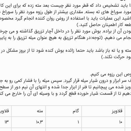
 باید تشخیص داد که قطر مورد نظر چیست بعد مته زده که برای این کار 
مورد سوراخ های ته بسته, مقداری بیشتر از طول رزوه مورد نظر را سوراخ ن
شید این عملیات باید با استفاده از روغن روان کننده انجام گیرد مخصوص
طعه کار اطمینان حاصل کنید.)
ام می دهیم. (توجه:در هنگام تزریق به هیچ عنوان میله تزریق را به پایی
و یا ته باز باشد باید حتما زائده بوش کنده شود تا از بروز مشکل در ه
ود حرکت نکند.)
ص این رزوه می کنیم.
ف سر ابزار و درون شیار میله قرار گیرد, سپس میله را با فشار کمی رو به 
ز شده می پیچانیم تا فنر از ابزار جدا شده و انتهای آن نیم دور از سطح کا
م تا از قسمت شیار خورده قطع گردد و با وسیله ای آن را خارج می کنی
قلاویز
گام
مته
قلاویز
۱۳
۱۰,۳
۱
۱۰