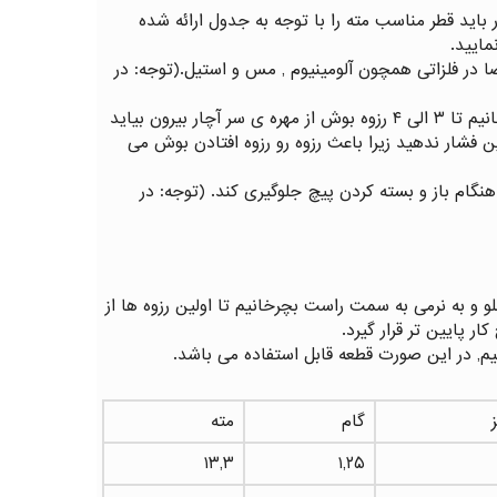
باید قطر مناسب مته را با توجه به جدول ارائه شده
مایید.
ا در فلزاتی همچون آلومینیوم , مس و استیل.(توجه: در
پس از قلاویز کاری و تمیز کردن قطعه و اطمینان از عاری بودن آن از براده, بوش مورد نظر را در داخل آچار تزریق گذاشته و می چرخانیم تا ۳ الی ۴ رزوه بوش از مهره ی سر آچار بیرون بیاید
ن فشار ندهید زیرا باعث رزوه رو رزوه افتادن بوش می
نگام باز و بسته کردن پیچ جلوگیری کند. (توجه: در
جلو و به نرمی به سمت راست بچرخانیم تا اولین رزوه ها از
ر پایین تر قرار گیرد.
م, در این صورت قطعه قابل استفاده می باشد.
گام
مته
۱۳,۳
۱,۲۵