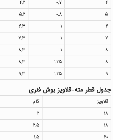
۴,۲
۰,۷
۴
۵,۲
۰,۸
۵
۶,۳
۱
۶
۷,۳
۱
۷
۸,۳
۱
۸
۸,۳
۱,۲۵
۸
۹,۳
۱,۲۵
۹
جدول قطر مته-قلاویز بوش فنری
قلاویز
گام
۲
۱۸
۲,۵
۱۸
۱,۵
۲۰