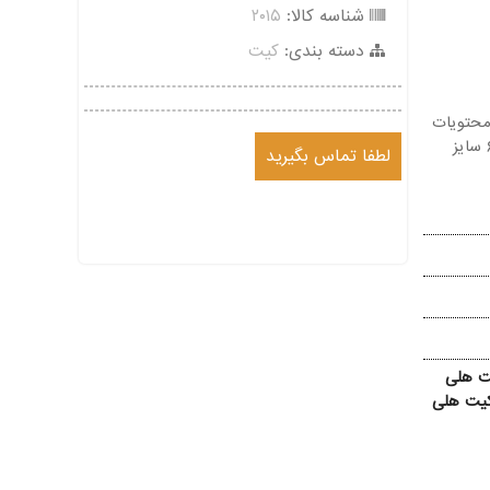
شناسه کالا:
۲۰۱۵
دسته بندی:
کیت
ان میباشد، محتویات
کیت فوق فنر هلی کویل، قلاویز هلی کویل، مته، آچار هلی کویل در ۶۸ سایز
لطفا تماس بگیرید
ت هلی
یت هلی