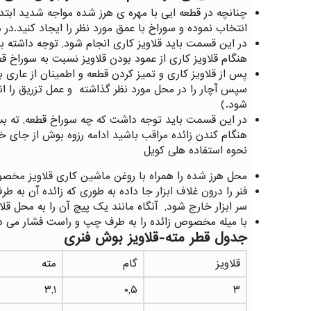
چنانچه در قطعه ایی با مهره ی هرز شده مواجه شدید ابتدا
انتخاب نموده و سوراخ با عمق مورد نظر را ایجاد کنید.در 
در این قسمت باید قلاویز کاری انجام شود, توجه داشته با
هنگام قلاویز کاری از عمود بودن قلاویز نسبت به سوراخ ق
سپس آچار را در محل مورد نظر گذاشته و عمل تزریق را انج
شود.)
در این قسمت باید توجه داشت که چه سوراخ قطعه, ته بسته 
هنگام کندن زائده مراقب باشید ادامه رزوه بوش از جای خ
نحوه استفاده هلی کویل
محل هرز شده را همراه با روغن ماشین کاری قلاویز مخصو
فنر را درون غلاف ابزار جا داده به طوری که زائده آن به طر
سر ابزار خارج شود, آنگاه مانند یک پیچ آن را به محل قلاوی
با میله مخصوص زائده را به طرف چپ و راست فشار می دهی
جدول قطر مته-قلاویز بوش فنری
قلاویز
گام
مته
۳,۱
۰,۵
۳