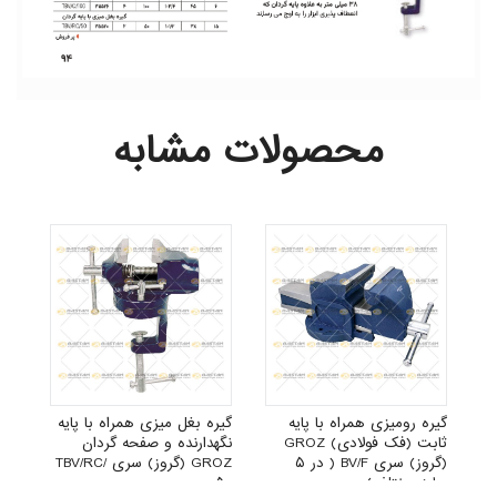
محصولات مشابه
GR
گیره رومیزی همراه با پایه
گیره بغل میزی همراه با پایه
ثابت (فک فولادی) GROZ
نگهدارنده و صفحه گردان
(گروز) سری BV/F ( در ۵
GROZ (گروز) سری TBV/RC/
سایز مختلف)
۵۰