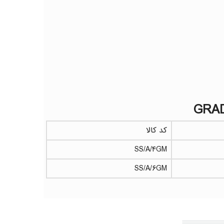
کد کالا
SS/A/۴GM
SS/A/۶GM