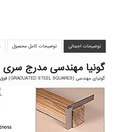
توضیحات اجمالی
توضیحات کامل محصول
د
گونیا مهندسی مدرج سری SS/A/GM برند گروز GROZ
گونیای مهندسی (GRADUATED STEEL SQUARES) فوق خط کشی شده (مدرج) با گرید A سری SS/A/GM برند GROZ (گروز) ساخت هند میباشد.