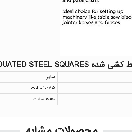
سایز
۷,۵×۱۰ سانت
۱۰×۱۵ سانت
محصولات مشابه