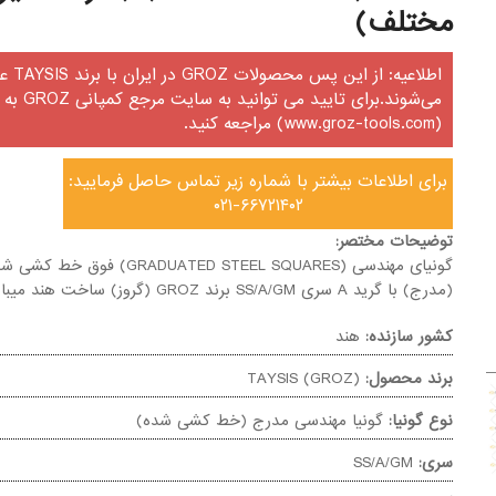
مختلف)
اطلاعیه: از این پس م
می‌شوند.برای تایید می ت
(www.groz-tools.com) مراجعه کنید.
برای اطلاعات بیشتر با شماره زیر تماس حاصل فرمایید:
۰۲۱-۶۶۷۲۱۴۰۲
توضیحات مختصر:
گونیای مهندسی (GRADUATED STEEL SQUARES) فوق خط کش
(مدرج) با گرید A سری SS/A/GM برند GROZ (گروز) ساخت هند میباشد.
کشور سازنده:
هند
برند محصول:
TAYSIS (GROZ)
نوع گونیا:
گونیا مهندسی مدرج (خط کشی شده)
سری:
SS/A/GM