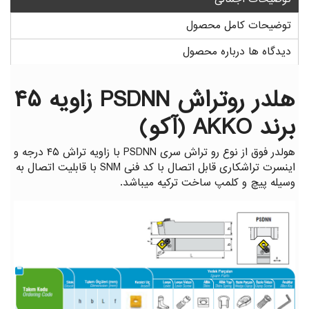
گیج توپی
گیج داخل سیلندر ساعتی خم
توضیحات کامل محصول
دیدگاه ها درباره محصول
هلدر روتراش PSDNN زاویه ۴۵
برند AKKO (آکو)
هولدر فوق از نوع رو تراش سری PSDNN با زاویه تراش ۴۵ درجه و
اینسرت تراشکاری قابل اتصال با کد فنی SNM با قابلیت اتصال به
وسیله پیچ و کلمپ ساخت ترکیه میباشد.