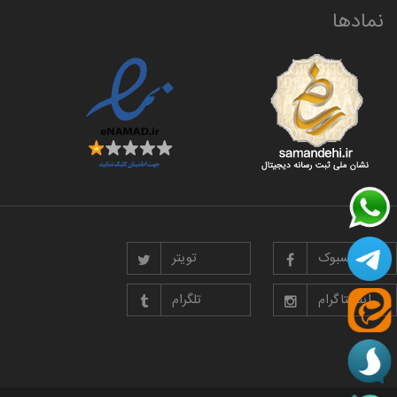
نمادها
فیسبوک
تویتر
اینستاگرام
تلگرام