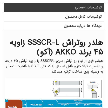
گیج توپی
گیج داخل سیلندر ساعتی خم
توضیحات اجمالی
توضیحات کامل محصول
دیدگاه ها درباره محصول
هلدر روتراش SSSCR-L زاویه
۴۵ برند AKKO (آکو)
هولدر فوق از نوع رو تراش سری SSSCR/L با زاویه تراش ۴۵ درجه
و اینسرت تراشکاری قابل اتصال با کد فنی SC.T با قابلیت اتصال
به وسیله پیچ ساخت ترکیه میباشد.