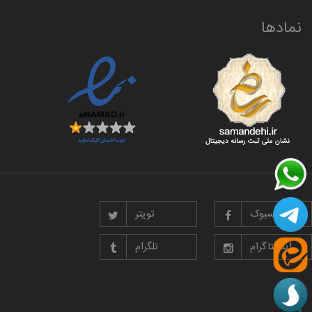
نمادها
فیسبوک
تویتر
اینستاگرام
تلگرام