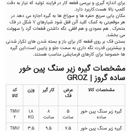
برای اندازه گیری و بررسی قطعه کار در فرایند تولید که نیاز به دقت
کلمپ بالا هست,کاربرد دارد.
مکان یابی سریع حفره ها و سوراخ ها به گیره اجازه می دهد در
هر موقعیتی به کمک کلید آلن قفل شود شیارهای V شکل در فک
متحرک , هم عمودی و هم افقی, نگه داشتن قطعات گرد را سهولت
می بخشد.
بستن فک بر روی قطعه کار برای باز و بسته شدن های تکرار شدنی
و بیشترین قدرت نگه داری به سمت جلو و پایین است.این گیره
ها خصوصا برای کارهای فرسایشی مناسب هستند.
مشخصات گیره زیر سنگ پین خور
ساده گروز | GROZ
مشخصات کالا
عرض
کار گیر
وزن
کد
فک
کالا
گیره زیر سنگ پین خور
۵
۸
۱,۸
TMV/
ساده
سانت
سانت
KG
۲
گیره زیر سنگ پین خور
۷,۵
۹,۵
۳,۵
TMV/