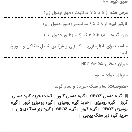
کابل ها
گیج جوشکاری
واسکازین پمپ دستی
سری و رابط ساعت
سری گیره:
TMV
کابل ها
زیر کاری ها
جعبه گیج راپورتر
واسکازین پمپ سطلی
لوازم یدکی میکرومتر
عرض فک:
از ۵ تا ۷,۵ سانتیمتر (طبق جدول زیر)
زیر کاری ها
ضخامت سنج ها
کارگیر گیره:
از ۸ تا ۹,۵ سانتیمتر (طبق جدول زیر)
گیج راپورتر زاویه
پمپ دستی انتقال مایع سیالات
لوازم یدکی کولیس
وزن گیره:
از ۱,۸ تا ۳.۵ کیلوگرم (طبق جدول زیر)
بلوک زبری سنج
ضخامت سنج ساعتی
پین گیج
روغن کش دستی
پایه نگهدارنده
مناسب برای:
ابزارسازی, سنگ زنی و فرزکاری شامل حکاکی و سوراخ
دستگاه ها
بلوک زبری سنج
ضخامت سنج دیجیتال
گیج تست میکرومتر
کلمپ
کردن
دستگاه ضخامت سنج دیجیتال
گیج تست کولیس
پراپ ساعت شیطانکی
میزان سختی:
۵۵~۶۰ HRC
دستگاه سختی سنج
گیج زاویه
پشتی ساعت اندیکاتور
متریال:
فولاد مرغوب
دستگاه سختی سنج راکول
گیج راپورتر ساچمه
گیج های داخل سیلندر
خصوصیات:
تمام سنگ خورده و تمام گونیا
گیره دستی GROZ
|
گیره دستی گروز
|
قیمت خرید گیره دستی
گیج داخل سیلندر
ضخامت سنج
گروز
|
گیره رومیزی
|
خرید گیره رومیزی
|
گیره رومیزی گروز
|
گیره
گیج برونرو
گیج داخل سیلندر ساعتی
رومیزی GROZ
|
لوازم یدکی تراز
گیره گروز
|
گیره GROZ
|
گیره زیر سنگ پیچی
|
خرید گیره زیر سنگ پیچی
|
گیج رینگی
گیج داخل سیلندر دیجیتال