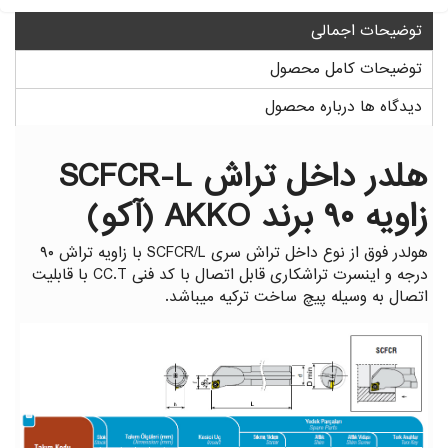
گیج توپی
گیج داخل سیلندر ساعتی خم
توضیحات اجمالی
توضیحات کامل محصول
دیدگاه ها درباره محصول
هلدر داخل تراش SCFCR-L
زاویه ۹۰ برند AKKO (آکو)
هولدر فوق از نوع داخل تراش سری SCFCR/L با زاویه تراش ۹۰
درجه و اینسرت تراشکاری قابل اتصال با کد فنی CC.T با قابلیت
اتصال به وسیله پیچ ساخت ترکیه میباشد.