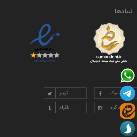
نمادها
فیسبوک
تویتر
اینستاگرام
تلگرام