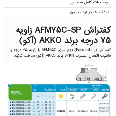
گیج توپی
گیج داخل سیلندر ساعتی خم
توضیحات کامل محصول
دیدگاه ها درباره محصول
کفتراش AFM۷۵C-SP زاویه
۷۵ درجه برند AKKO (آکو)
کفتراش (Face milling) فوق سری AFM۷۵C با زاویه ۷۵ درجه و
قابلیت اتصال اینسرت SPKN برند AKKO (آکو) ساخت ترکیه.