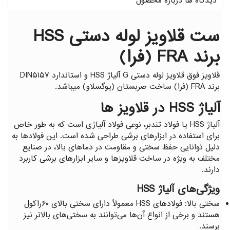
دیدگاه ها درباره محصول
گیج توپی
گیج داخل سیلندر ساعتی خم
ست قلاویز لوله دستی HSS
برند FRA (فرا)
قلاویز فوق قلاویز لوله دستی G آلیاژ HSS و استاندارد DIN۵۱۵۷
برند FRA (فرا) ساخت صربستان (یوگسلاو) میباشد.
آلیاژ HSS در قلاویز ها
آلیاژ HSS یا فولاد تندبر، نوعی فولاد آلیاژی است که به طور خاص
برای استفاده در ابزارهای برشی طراحی شده است. این فولادها به
دلیل توانایی حفظ سختی و مقاومت در دماهای بالا، در صنایع
مختلف به ویژه در ساخت قلاویزها و سایر ابزارهای برشی کاربرد
دارند.
ویژگی‌های آلیاژ HSS
سختی بالا: فولادهای HSS معمولاً دارای سختی بالای ۶۰راکول
هستند و برخی از انواع آن‌ها می‌توانند به سختی‌های بالاتر نیز
برسند.