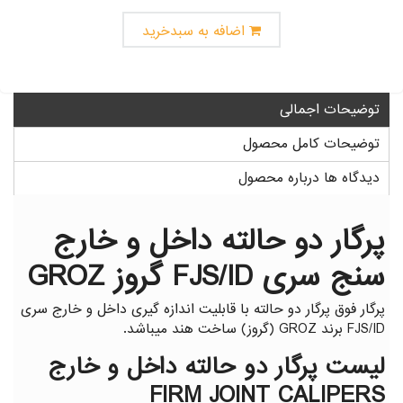
گیج توپی
گیج داخل سیلندر ساعتی خم
اضافه به سبدخرید
توضیحات اجمالی
توضیحات کامل محصول
دیدگاه ها درباره محصول
پرگار دو حالته داخل و خارج
سنج سری FJS/ID گروز GROZ
پرگار فوق پرگار دو حالته با قابلیت اندازه گیری داخل و خارج سری
FJS/ID برند GROZ (گروز) ساخت هند میباشد.
لیست پرگار دو حالته داخل و خارج
FIRM JOINT CALIPERS