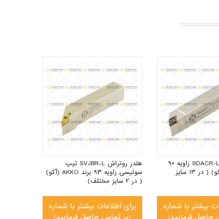
هلدر روتراش SDACR-L زاویه ۹۰
هلدر روتراش SVJBR-L تیپ
برند AKKO (آکو) ( در ۱۳ سایز
سوئیسی زاویه ۹۳ برند AKKO (آکو)
( در ۲ سایز مختلف)
ات بیشتر با شماره
برای اطلاعات بیشتر با شماره
 حاصل فرمایید:
زیر تماس حاصل فرمایید: