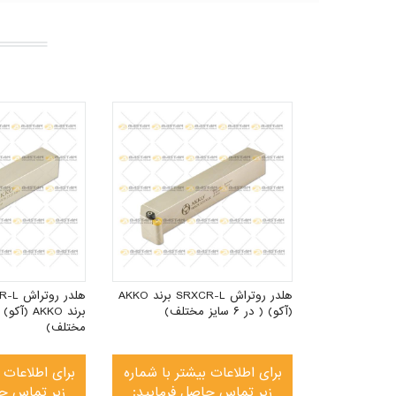
هلدر روتراش SVVCN زاویه ۷۲,۵
برند AKKO (آکو) ( در ۶ سایز
تر با شماره
فرمایید:
۰۲۱
هلدر روتراش SRXCR-L برند AKKO
(آکو) ( در ۶ سایز مختلف)
مختلف)
برای اطلاعات بیشتر با شماره
برای اطلاعات 
بگیرید
زیر تماس حاصل فرمایید:
زیر تماس حا