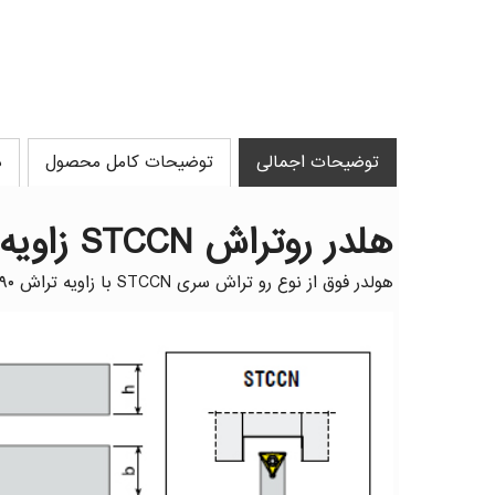
توضیحات اجمالی
توضیحات کامل محصول
د
هلدر روتراش STCCN زاویه ۹۰ برند AKKO (آکو)
هولدر فوق از نوع رو تراش سری STCCN با زاویه تراش ۹۰ درجه و اینسرت تراشکاری قابل اتصال با کد فنی TC.T با قابلیت اتصال به وسیله پیچ ساخت ترکیه میباشد.